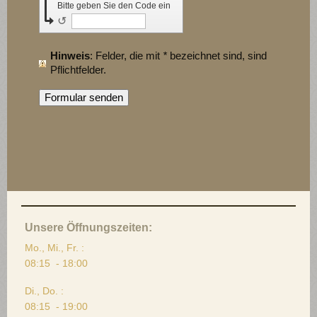
Bitte geben Sie den Code ein
↺
Hinweis
: Felder, die mit
*
bezeichnet sind, sind
Pflichtfelder.
Unsere Öffnungszeiten:
Mo., Mi., Fr. :
08:15 - 18:00
Di., Do. :
08:15 - 19:00