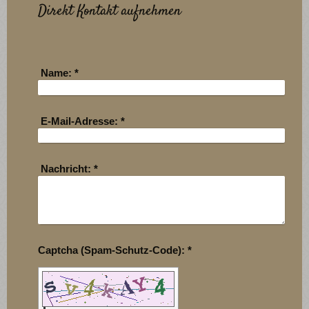
Direkt Kontakt aufnehmen
Name:
*
E-Mail-Adresse:
*
Nachricht:
*
Captcha (Spam-Schutz-Code): *